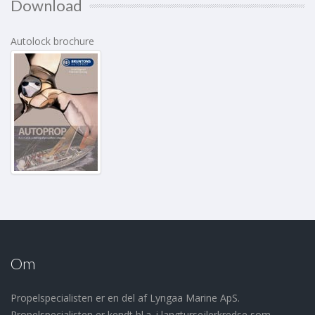
Download
Autolock brochure
Om
Propelspecialisten er en del af Lyngaa Marine ApS.
Propelspecialisten er kendt bl.a. i langtursejlerkredse som