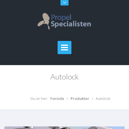
Autolock
Du er her:
Forside
Produkter
Autolock